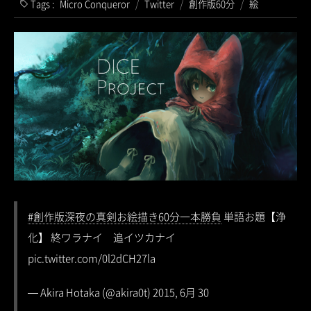
Tags :
Micro Conqueror
/
Twitter
/
創作版60分
/
絵
#創作版深夜の真剣お絵描き60分一本勝負
単語お題【浄
化】 終ワラナイ 追イツカナイ
pic.twitter.com/0l2dCH27la
— Akira Hotaka (@akira0t) 2015, 6月 30