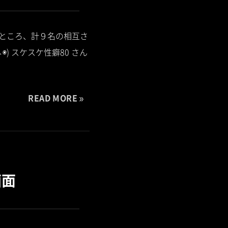
たところ、計９名の相互さ
) スケスケ性癖80 さん
READ MORE
画面