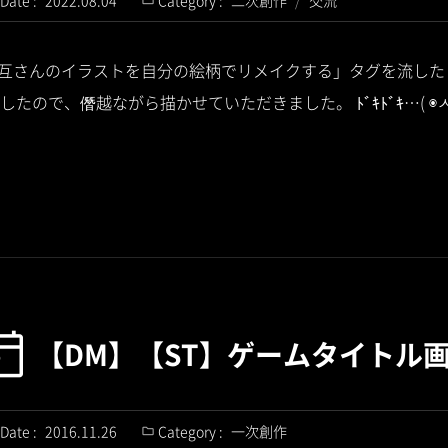
Date :
2022.08.04
Category :
二次創作
/
交流
で「#相互さんのイラストを自分の絵柄でリメイクする」タグを流し
ので、僭越ながら描かせていただきました。 ﾄﾞｷﾄﾞｷ…( ◉ㅅ◉
【DM】【ST】ゲームタイトル
Date :
2016.11.26
Category :
一次創作