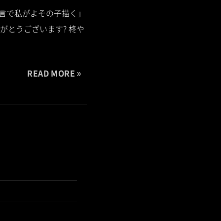
無言で私がよその子描く」
とうございます? 柊や
READ MORE