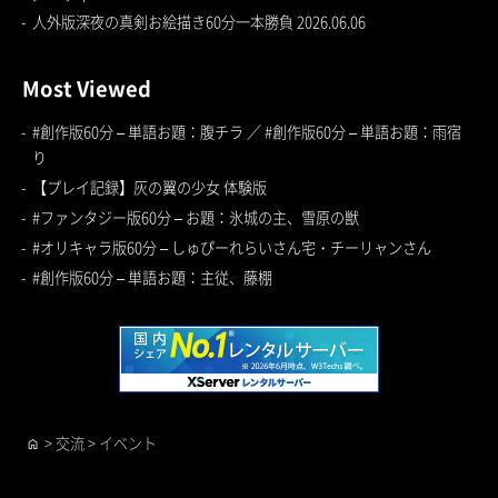
人外版深夜の真剣お絵描き60分一本勝負 2026.06.06
Most Viewed
#創作版60分 – 単語お題：腹チラ ／ #創作版60分 – 単語お題：雨宿
り
【プレイ記録】灰の翼の少女 体験版
#ファンタジー版60分 – お題：氷城の主、雪原の獣
#オリキャラ版60分 – しゅぴーれらいさん宅・チーリャンさん
#創作版60分 – 単語お題：主従、藤棚
>
交流
>
イベント
home