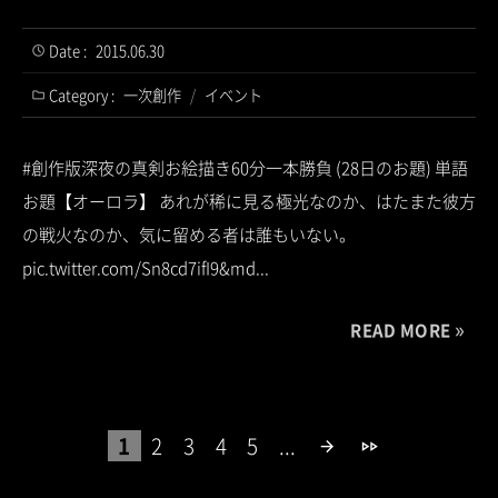
Date :
2015.06.30
Category :
一次創作
/
イベント
#創作版深夜の真剣お絵描き60分一本勝負 (28日のお題) 単語
お題【オーロラ】 あれが稀に見る極光なのか、はたまた彼方
の戦火なのか、気に留める者は誰もいない。
pic.twitter.com/Sn8cd7ifI9&md...
READ MORE
1
2
3
4
5
...
arrow_forward
fast_forward