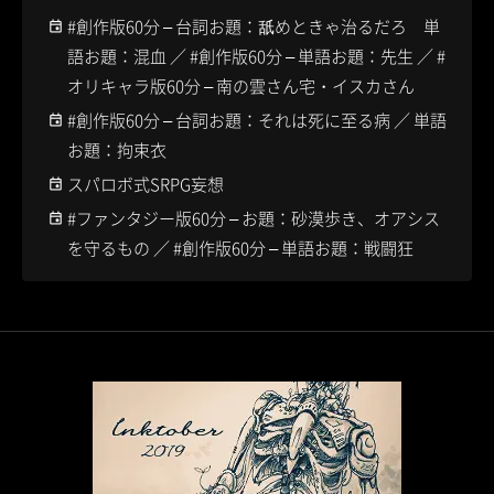
#創作版60分 – 台詞お題：舐めときゃ治るだろ 単
語お題：混血 ／ #創作版60分 – 単語お題：先生 ／ #
オリキャラ版60分 – 南の雲さん宅・イスカさん
#創作版60分 – 台詞お題：それは死に至る病 ／ 単語
お題：拘束衣
スパロボ式SRPG妄想
#ファンタジー版60分 – お題：砂漠歩き、オアシス
を守るもの ／ #創作版60分 – 単語お題：戦闘狂