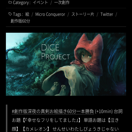
Category :
イベント
/
一次創作
Tags :
絵
/
Micro Conqueror
/
ストーリー片
/
Twitter
/
創作版60分
#創作版深夜の真剣お絵描き60分一本勝負
(+10min) 台詞
お題【｢幸せなフリをしてました｣】 単語お題は【泣き
顔】【カメレオン】 せんせいわたしびょうきじゃない