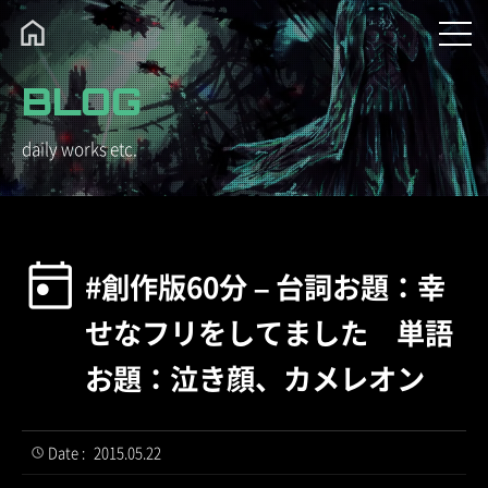
BLOG
daily works etc.
#創作版60分 – 台詞お題：幸
せなフリをしてました 単語
お題：泣き顔、カメレオン
Date :
2015.05.22