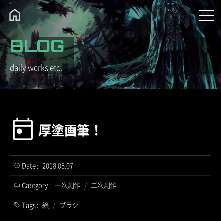
BLOG
daily works etc.
厚塗画筆！
Date :
2018.05.07
Category :
一次創作
/
二次創作
Tags :
絵
/
ブラシ