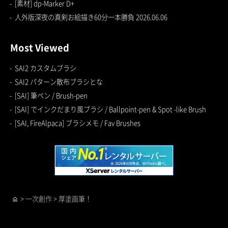
[素材] dp-Marker D+
人外版深夜の真剣お絵描き60分一本勝負 2026.06.06
Most Viewed
SAI2 カスタムブラシ
SAI2 パターン散布ブラシとな
[SAI] 筆ペン / Brush-pen
[SAI] でインクだまり風ブラシ / Ballpoint-pen & Spot -like Brush
[SAI, FireAlpaca] ブラシメモ / Fav Brushes
>
一次創作
>
厚塗画筆！
home