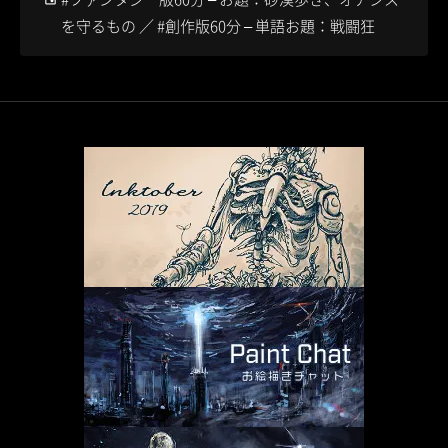
を守るもの ／ #創作版60分 – 単語お題：戦闘狂