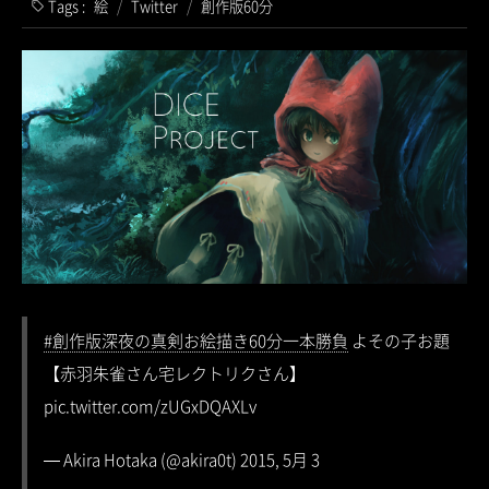
Tags :
絵
/
Twitter
/
創作版60分
#創作版深夜の真剣お絵描き60分一本勝負
よその子お題
【赤羽朱雀さん宅レクトリクさん】
pic.twitter.com/zUGxDQAXLv
— Akira Hotaka (@akira0t) 2015, 5月 3