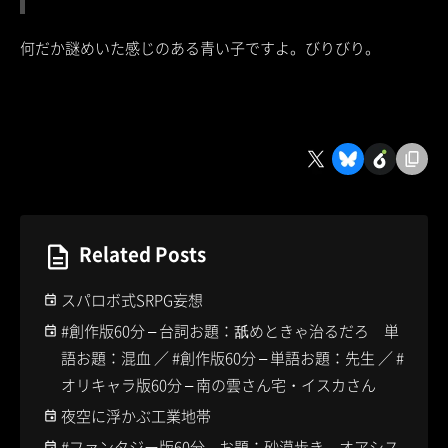
何だか謎めいた感じのある青い子ですよ。びりびり。
Related Posts
スパロボ式SRPG妄想
#創作版60分 – 台詞お題：舐めときゃ治るだろ 単
語お題：混血 ／ #創作版60分 – 単語お題：先生 ／ #
オリキャラ版60分 – 南の雲さん宅・イスカさん
夜空に浮かぶ工業地帯
#ファンタジー版60分 – お題：砂漠歩き、オアシス