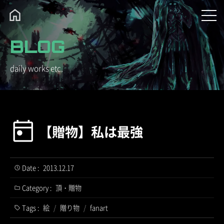
BLOG
daily works etc.
【贈物】私は最強
Date :
2013.12.17
Category :
頂・贈物
Tags :
絵
/
贈り物
/
fanart