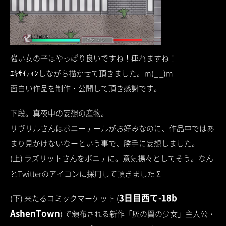
強い女の子はやっぱり良いですね！痺れますね！
ｴｷｻｲﾃｨﾝしながら描かせて頂きました。m(_ _)m
面白い作品を制作・公開して頂き感謝です。
下段。真夜中の妄想の産物。
リヴリルさんはポニーテールがお好みなのに、作品中ではあ
まり見かけないなーという事で、勝手に妄想しました。
(上) ラズリットさんをポニテに。意気揚々としてそう。なん
とTwitterのアイコンに採用して頂きました Σ
3日目西て-18b
(下) 来たるコミックマーケット (
AshenTown
) で頒布される新作「灰の翼の少女」主人公・