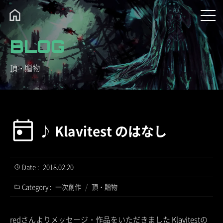
BLOG
頂・贈物
♪ Klavitest のはなし
Date :
2018.02.20
Category :
一次創作
/
頂・贈物
redさんよりメッセージ・作品をいただきました Klavitestの