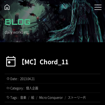
BLOG
daily works etc.
【MC】Chord_11
Date :
2013.04.21
Category :
個人企画
Tags :
音楽
/
絵
/
Micro Conqueror
/
ストーリー片