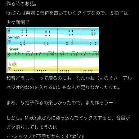
作る時のお話。
ftnさんは楽譜に音符を置いていくタイプなので、５拍子は
少々面倒で
和音どうしよーって練るのにも なんかね（ものぐさ アル
ペジオ的なのを入れるのにもなんか足りなかったりね。
まあ、５拍子作るの楽しかったので。また作ろうー
しかし。MixCraftさんに突っ込んでミックスすると、音量が
ガタ落ちしてしまうのは
･･･ミックスが下手だからですねｶﾞﾊｧ