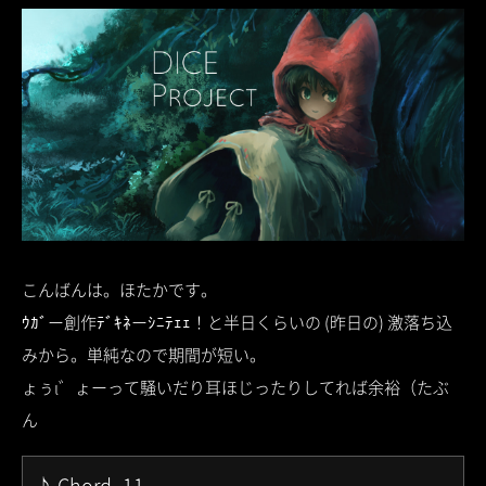
こんばんは。ほたかです。
ｳｶﾞー創作ﾃﾞｷﾈーｼﾆﾃｪｪ！と半日くらいの (昨日の) 激落ち込
みから。単純なので期間が短い。
ょぅι゛ょーって騒いだり耳ほじったりしてれば余裕（たぶ
ん
♪ Chord_11