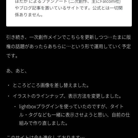
ほたか によるファンアート (二次創作、主にFalcom社)
やブログ記事を置いているサイトです。公式とは一切関
係ありません。
引き続き、一次創作メインでこちらを更新しつつ…たまに版
権の話題があったらあちらに…という形で運用していく予定
です。
あ、あと、
ところどころ画像を差し替えました。
イラストのラインナップ、表示方法を変更しました。
lightboxプラグインを使っていたのですが、タイト
ル・タグなども一緒に表示させようと思い、自前の仕
組みで作り直しました。
このサイトは今も進化しております…