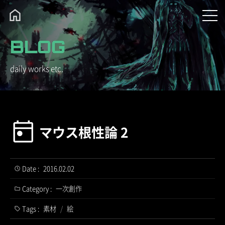
BLOG
daily works etc.
マウス根性論 2
Date :
2016.02.02
Category :
一次創作
Tags :
素材
/
絵