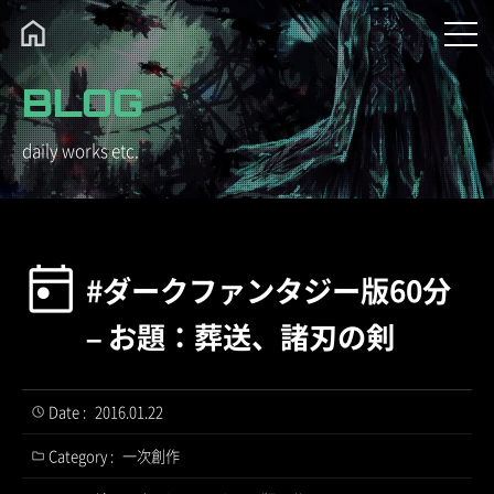
BLOG
daily works etc.
#ダークファンタジー版60分
– お題：葬送、諸刃の剣
Date :
2016.01.22
Category :
一次創作