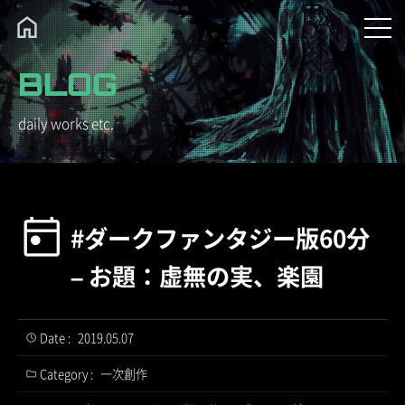
BLOG
daily works etc.
#ダークファンタジー版60分
– お題：虚無の実、楽園
Date :
2019.05.07
Category :
一次創作