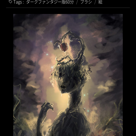
Tags :
ダークファンタジー版60分
/
ブラシ
/
絵