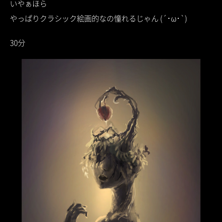
いやぁほら
やっぱりクラシック絵画的なの憧れるじゃん (´･ω･`)
30分