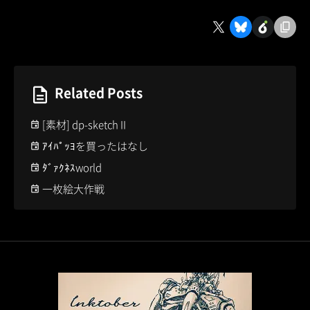
Related Posts
[素材] dp-sketch II
ｱｲﾊﾟｯﾖを買ったはなし
ﾀﾞｧｸﾈｽworld
一枚絵大作戦