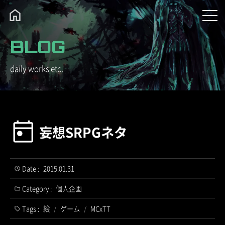
BLOG
daily works etc.
妄想SRPGネタ
Date :
2015.01.31
Category :
個人企画
Tags :
絵
/
ゲーム
/
MCxTT