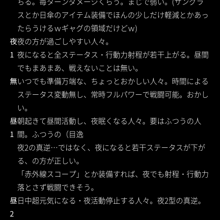
ちる。毎ターンダメージくらう。まじで弱い。(サングラ
スとか日傘のアイテム装備でほんの少しだけ軽減とかあっ
たらうけるｗギャグの領域だけどｗ)
夜
夜の方が過ごしやすい人々。
1
夜になると全ステータス・行動力射程が若干上がる。昼間
でもまあまあ、戦えないことは無い。
無
いつでも準備万端な、ちょっとおかしい人々。時間による
ステータス変動無し、常時フルパワーで戦闘可能。おかし
い。
昼
朝起きて昼間活動し、夜眠くなる人々。要はふつうの人
1
間。ふつうの（目逸
夜2の真逆…ではなく、夜になると若干ステータスが下が
る、の方が正しい。
「赤外線スコープ」とか装備すれば、夜でも射程・行動力
落とさず戦闘できそう。
昼
日中超元気になる・夜活動停止する人々。夜2型の真逆。
2