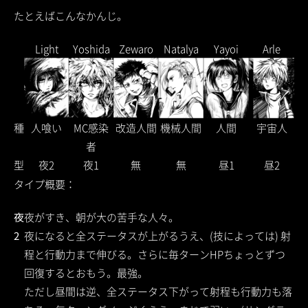
たとえばこんなかんじ。
Light
Yoshida
Zewaro
Natalya
Yayoi
Arle
種
人喰い
MC感染
改造人間
機械人間
人間
宇宙人
者
型
夜2
夜1
無
無
昼1
昼2
タイプ概要：
夜
夜がすき、朝が大の苦手な人々。
2
夜になると全ステータスが上がるうえ、(技によっては) 射
程と行動力まで伸びる。さらに毎ターンHPちょっとずつ
回復するとおもう。最強。
ただし昼間は逆、全ステータス下がって射程も行動力も落