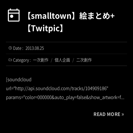
【smalltown】絵まとめ+
【Twitpic】
Date :
2013.08.25
Category :
一次創作
/
個人企画
/
二次創作
[soundcloud
url="http://api.soundcloud.com/tracks/104909186"
params="color=000000&auto_play=false&show_artwork=f...
READ MORE