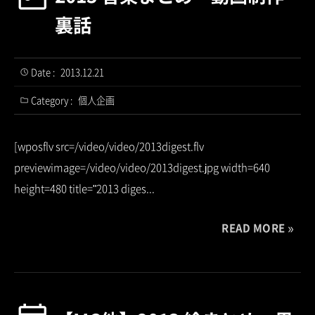
裏話
Date :
2013.12.21
Category :
個人企画
[wposflv src=/video/video/2013digest.flv
previewimage=/video/video/2013digest.jpg width=640
height=480 title="2013 diges...
READ MORE