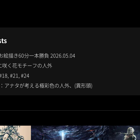
sts
描き60分一本勝負 2026.05.04
6月に咲く花モチーフの人外
18, #21, #24
お題：アナタが考える極彩色の人外、(異形頭)