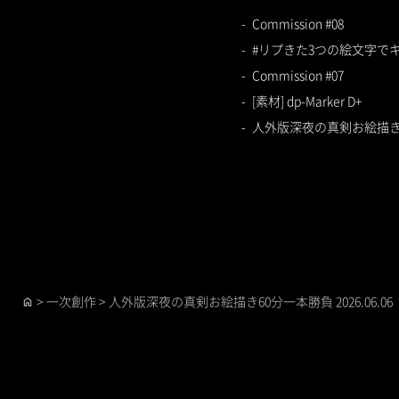
Commission #08
#リプきた3つの絵文字で
Commission #07
[素材] dp-Marker D+
人外版深夜の真剣お絵描き60分
>
一次創作
>
人外版深夜の真剣お絵描き60分一本勝負 2026.06.06
home