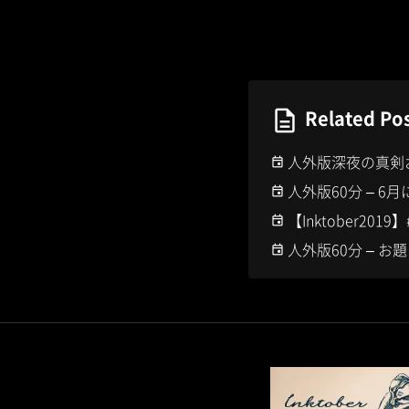
Related Po
人外版深夜の真剣お絵
人外版60分 – 
【Inktober2019】#
人外版60分 – 