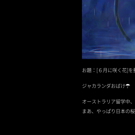
お題：[６月に咲く花]
ジャカランダおばけ☂
オーストラリア留学中、
まあ、やっぱり日本の桜