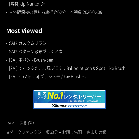
[素材] dp-Marker D+
人外版深夜の真剣お絵描き60分一本勝負 2026.06.06
Most Viewed
SAI2 カスタムブラシ
SAI2 パターン散布ブラシとな
[SAI] 筆ペン / Brush-pen
[SAI] でインクだまり風ブラシ / Ballpoint-pen & Spot -like Brush
[SAI, FireAlpaca] ブラシメモ / Fav Brushes
>
一次創作
>
home
#ダークファンタジー版60分 – お題：宝冠、始まりの鐘