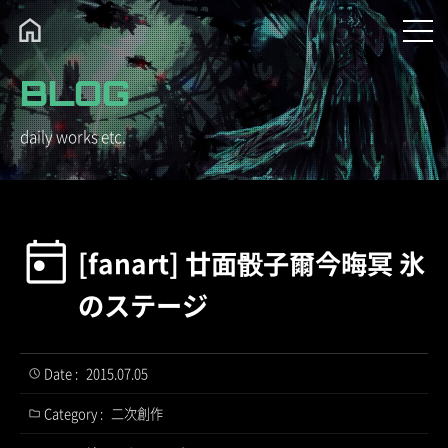
BLOG
daily works etc.
[fanart] 廿面骰子爾今晦冥 氷
のステージ
Date :
2015.07.05
Category :
二次創作