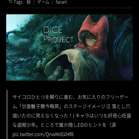
Tags :
絵
/
ゲーム
/
fanart
サイコロひとつを頼りに進む、お気に入りのフリーゲー
ム「廿面骰子爾今晦冥」のステージイメージ (Σ 落とし穴
描いたのに見えなくなった！) キャラはいつも好奇心旺盛
な盗賊少年。ところで誰か隠しEDのヒントを（涙
pic.twitter.com/QnwMdG04f8