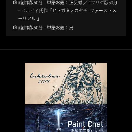
#創作版60分 – 単語お題：正反対 ／ #フリゲ版60分
– ベルビィ氏作「ヒトガタノカタチ -ファーストメ
モリアル-」
#創作版60分 – 単語お題：烏