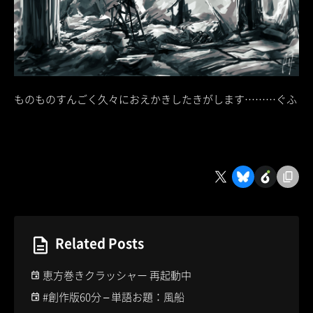
ものものすんごく久々におえかきしたきがします………ぐふ
Related Posts
恵方巻きクラッシャー 再起動中
#創作版60分 – 単語お題：風船