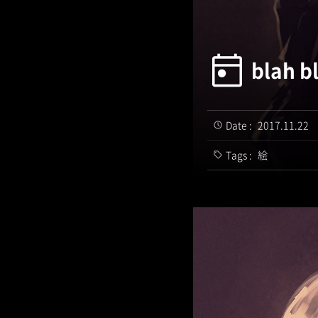
blah b
Date :
2017.11.22
Tags :
絵