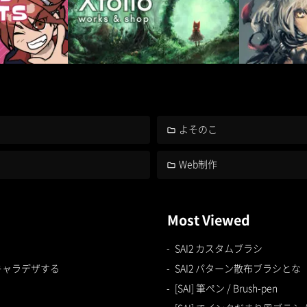
よそのこ
Web制作
Most Viewed
SAI2 カスタムブラシ
キャラデザする
SAI2 パターン散布ブラシとな
[SAI] 筆ペン / Brush-pen