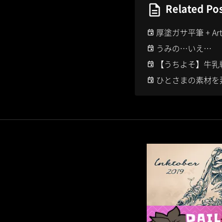
Related Po
厚塗ガサ平筆 + Art
うみの…いえ…
【うちよそ】牛乳戦争 
ひとさまの素材を