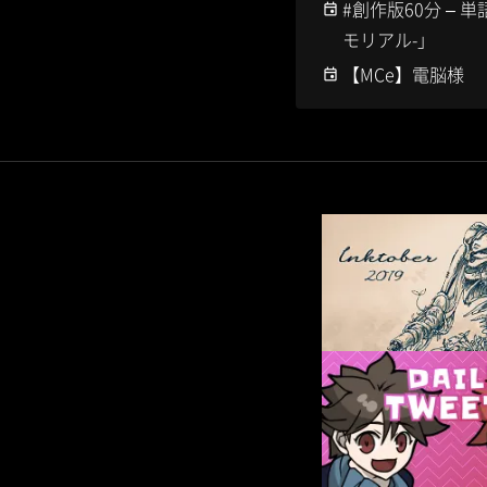
#創作版60分 – 
モリアル-」
【MCe】電脳様