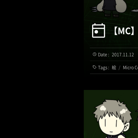
【MC
Date :
2017.11.12
Tags :
絵
/
Micro C