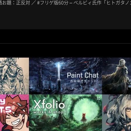
単語お題：正反対 ／ #フリゲ版60分 – ベルビィ氏作「ヒトガタ