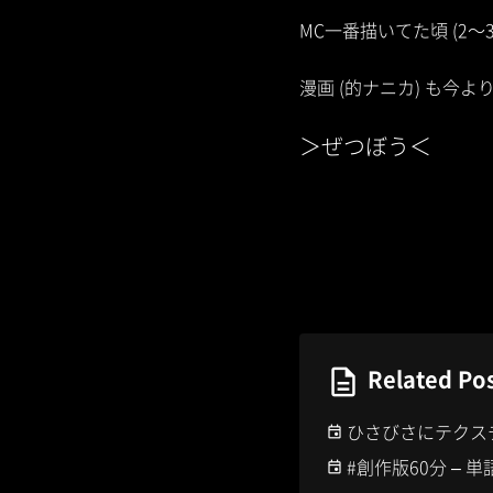
MC一番描いてた頃 (2
漫画 (的ナニカ) も今
＞ぜつぼう＜
Related Po
ひさびさにテクス
#創作版60分 – 