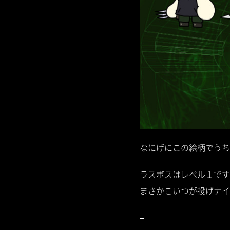
なにげにこの絵柄でうちの
ラスボスはレベル１です
まさかこいつが投げナイ
–