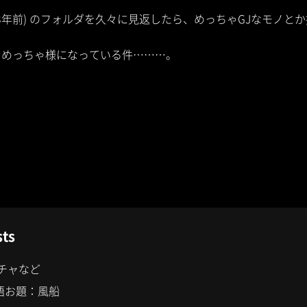
～3年前) のフォルダを久々に見返したら、めっちゃGJなモノと
よりめっちゃ様になっている件………。
sts
チャなど
単語お題：風船