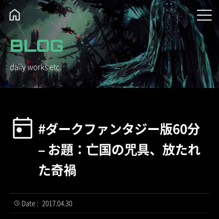
BLOG
daily works etc.
#ダークファンタジー版60分
– お題：亡国の咒具、放たれ
た奇禍
Date :
2017.04.30