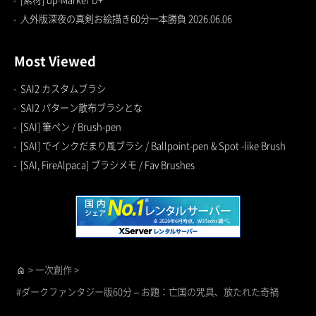
人外版深夜の真剣お絵描き60分一本勝負 2026.06.06
Most Viewed
SAI2 カスタムブラシ
SAI2 パターン散布ブラシとな
[SAI] 筆ペン / Brush-pen
[SAI] でインクだまり風ブラシ / Ballpoint-pen & Spot -like Brush
[SAI, FireAlpaca] ブラシメモ / Fav Brushes
>
一次創作
>
home
#ダークファンタジー版60分 – お題：亡国の咒具、放たれた奇禍