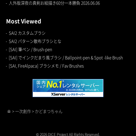
人外版深夜の真剣お絵描き60分一本勝負 2026.06.06
Most Viewed
SAI2 カスタムブラシ
SAI2 パターン散布ブラシとな
[SAI] 筆ペン / Brush-pen
[SAI] でインクだまり風ブラシ / Ballpoint-pen & Spot -like Brush
[SAI, FireAlpaca] ブラシメモ / Fav Brushes
>
一次創作
>
かどまつちゃん
home
© 2026 DICE Project All Rights Reserved.