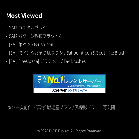
Most Viewed
SAI2 カスタムブラシ
SAI2 パターン散布ブラシとな
[SAI] 筆ペン / Brush-pen
[SAI] でインクだまり風ブラシ / Ballpoint-pen & Spot -like Brush
[SAI, FireAlpaca] ブラシメモ / Fav Brushes
>
一次創作
>
[素材] 戦場塵ブラシ / 瓦礫影ブラシ 再公開
home
© 2026 DICE Project All Rights Reserved.