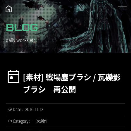
BLOG
daily works etc.
[素材] 戦場塵ブラシ / 瓦礫影
ブラシ 再公開
Date :
2016.11.12
Category :
一次創作