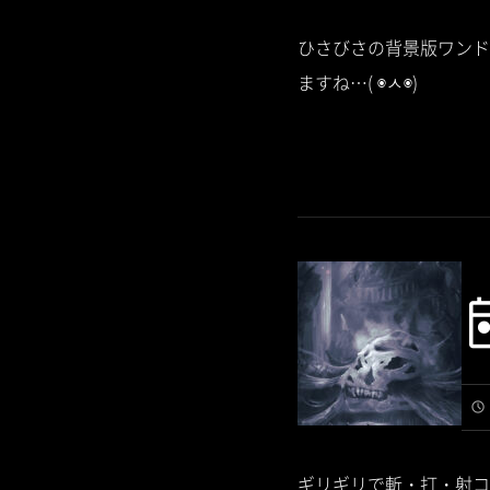
ひさびさの背景版ワンド
ますね…( ◉ㅅ◉)
ギリギリで斬・打・射コ