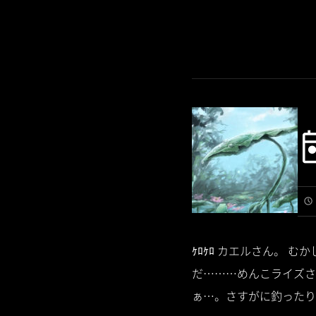
ｹﾛｹﾛ カエルさん。
だ………めんこライズさ
ぁ…。さすがに釣ったり手