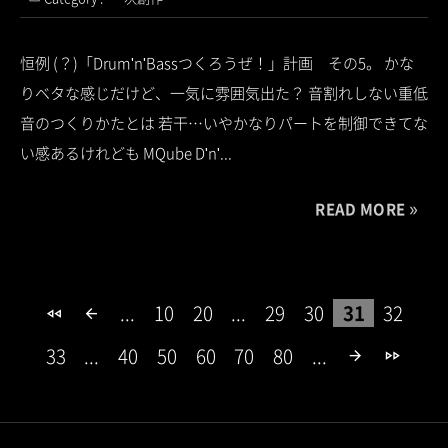
恒例 (？)「Drum'n'Bassつくろうぜ！」計画 その5。 かな
りベタな感じだけど、一気に雰囲気出た？ 音割れしない重低
音のつくりかたとは 若干…いやかなりパートを制御できてな
い感あるけれども MQube D'n'...
READ MORE
...
10
20
...
29
30
31
32
fast_rewind
arrow_back
33
...
40
50
60
70
80
...
arrow_forward
fast_forward