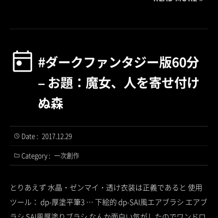
#ダークファンタジー版60分
– お題：魔女、人を寄せ付け
ぬ森
Date :
2017.12.29
Category :
一次創作
とりあえず 水晶・ゼンマイ・透け衣装は正義であると 使用
ツール： dp-厚塗平筆3 … 下絵的 dp-SAI風エアブラシ エアブ
ラシ SAI風厚塗りブラシ なんか面白い気がしたのでワンドロ