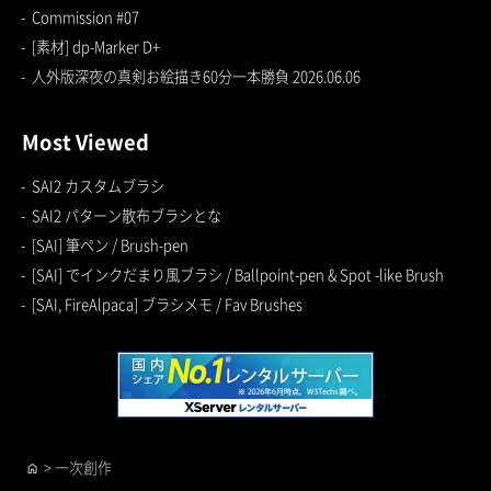
Commission #07
[素材] dp-Marker D+
人外版深夜の真剣お絵描き60分一本勝負 2026.06.06
Most Viewed
SAI2 カスタムブラシ
SAI2 パターン散布ブラシとな
[SAI] 筆ペン / Brush-pen
[SAI] でインクだまり風ブラシ / Ballpoint-pen & Spot -like Brush
[SAI, FireAlpaca] ブラシメモ / Fav Brushes
>
一次創作
home