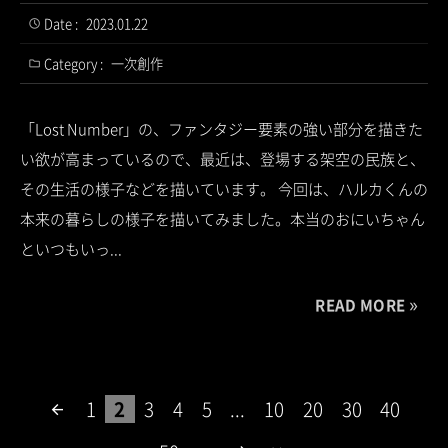
Date :
2023.01.22
Category :
一次創作
「Lost Number」の、ファンタジー要素の強い部分を描きた
い欲が高まっているので、最近は、登場する架空の民族と、
その生活の様子などを描いています。 今回は、ハルカくんの
本来の暮らしの様子を描いてみました。本当のおにいちゃん
といつもいっ...
READ MORE
1
2
3
4
5
...
10
20
30
40
arrow_back