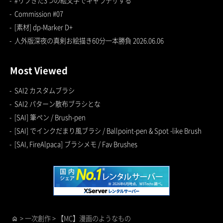
#リプきた3つの絵文字でキャラデザする
Commission #07
[素材] dp-Marker D+
人外版深夜の真剣お絵描き60分一本勝負 2026.06.06
Most Viewed
SAI2 カスタムブラシ
SAI2 パターン散布ブラシとな
[SAI] 筆ペン / Brush-pen
[SAI] でインクだまり風ブラシ / Ballpoint-pen & Spot -like Brush
[SAI, FireAlpaca] ブラシメモ / Fav Brushes
>
一次創作
>
【MC】漫画のようなもの
home