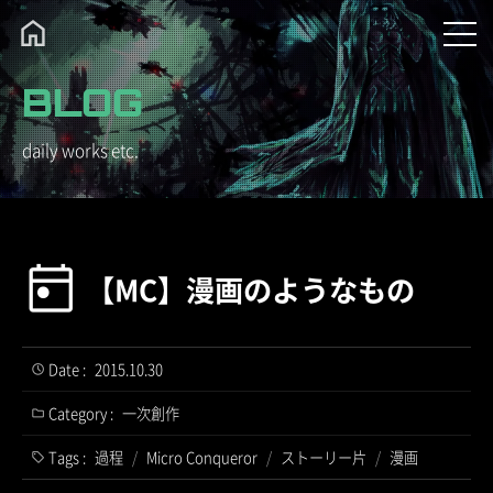
BLOG
daily works etc.
【MC】漫画のようなもの
Date :
2015.10.30
Category :
一次創作
Tags :
過程
/
Micro Conqueror
/
ストーリー片
/
漫画