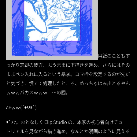
用紙のこともす
っかり忘却の彼方、思うままに下描きを進め、さらにはその
ままペン入れに入るという暴挙。コマ枠を設定するのが先だ
と気づき、慌てて処理したところ、めっちゃはみ出とるやん
ｗｗｗバカスｗｗｗ …の図。
ﾊｯｗｗ(´◉౪◉`)
ｹﾞﾌﾝ。おとなしく Clip Studio の、本家の初心者向けチュー
トリアルを見ながら描き進め。なんとか漫画のように見える