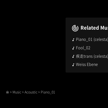
Related Mu
Piano_01 (celesta
Fool_02
疾走trans (celesta
Weiss Ebene
>
Music
>
Acoustic
>
Piano_01
home