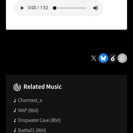
Related Music
Chemtest_e
MAP (8bit)
Dropwater Cave (8bit)
Battle01 (8bit)