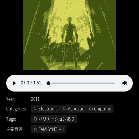
Year
2011
Categories
Electronic
Acoustic
Chiptune
Tags
バリエーションあり
主要音源
FAMISYNTH-II