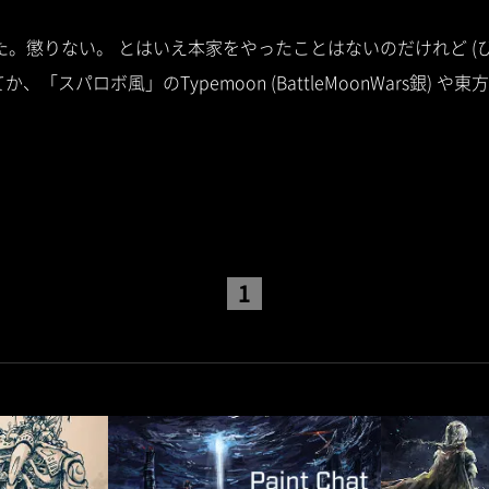
した。懲りない。 とはいえ本家をやったことはないのだけれど 
「スパロボ風」のTypemoon (BattleMoonWars銀) や東
1