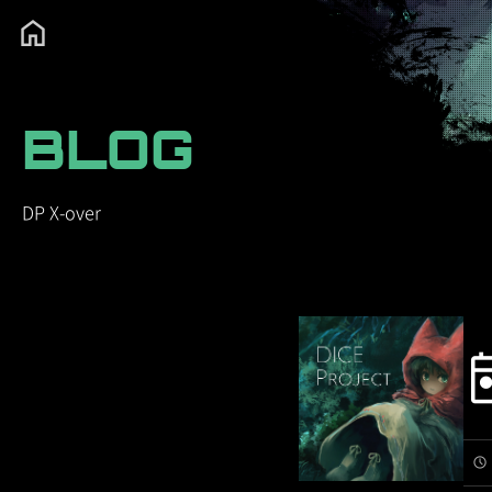
BLOG
DP X-over