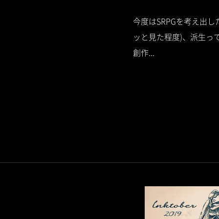
今度はSRPGを考え出
ッと見た程度)、派生ってか、
創作...